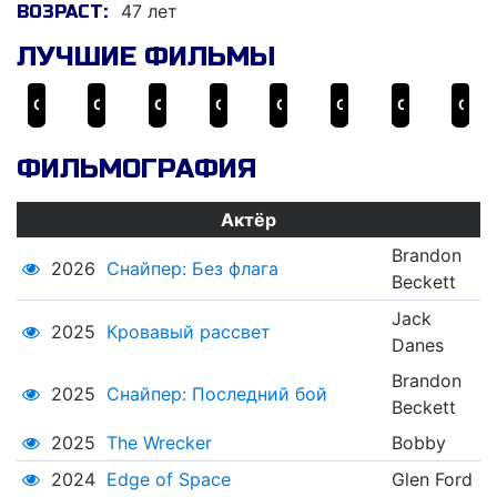
47 лет
ВОЗРАСТ:
ЛУЧШИЕ ФИЛЬМЫ
Снайпер: Безупречное убийство
Снайпер: Воин призрак
Снайпер: Наследие
Озеро страха 2
Снайпер: Финал убийцы
Снайпер 4
Снайпер: Последний бой
Снайпер: Глобальная группа реагирования и разведки
ФИЛЬМОГРАФИЯ
Актёр
Brandon
2026
Снайпер: Без флага
Beckett
Jack
2025
Кровавый рассвет
Danes
Brandon
2025
Снайпер: Последний бой
Beckett
2025
The Wrecker
Bobby
2024
Edge of Space
Glen Ford