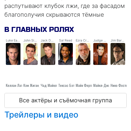
распутывают клубок лжи, где за фасадом
благополучия скрываются тёмные
сделки, коррумпированные связи и
В ГЛАВНЫХ РОЛЯХ
щупальца влиятельного картеля.
Luke Easton
John Sites
Jack Danes
Sal Read
Ezra Craft
Judge Thompson
Jim Barnes
Келлан Латс
Кэм Жиганде
Тексас Бэттл
Чад Майкл Коллинз
Майк Фергюсон
Нико Фостер
Майкл-Джон Вульф
Все актёры и съёмочная группа
Трейлеры и видео