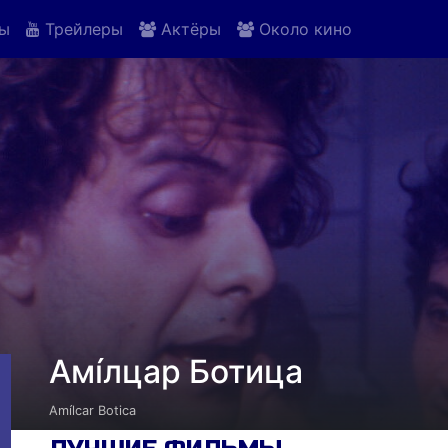
ы
Трейлеры
Актёры
Около кино
Амíлцар Ботица
Amílcar Botica