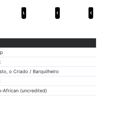
Les Mendiants
Catembe
Guerra do Mirandum
op
t
to, o Criado / Barquilheiro
t
-African (uncredited)