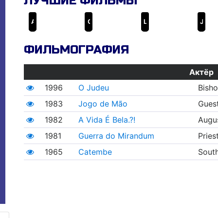
ЛУЧШИЕ ФИЛЬМЫ
A Vida É Bela.?!
O Judeu
Le Cercle des passions
Jogo de Mão
ФИЛЬМОГРАФИЯ
Актёр
1996
O Judeu
Bish
1983
Jogo de Mão
Gues
1982
A Vida É Bela.?!
Augus
1981
Guerra do Mirandum
Pries
1965
Catembe
South