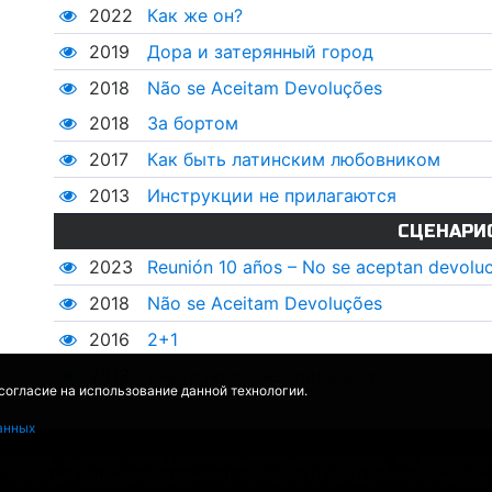
2022
Как же он?
2019
Дора и затерянный город
2018
Não se Aceitam Devoluções
2018
За бортом
2017
Как быть латинским любовником
2013
Инструкции не прилагаются
СЦЕНАРИ
2023
Reunión 10 años – No se aceptan devolu
2018
Não se Aceitam Devoluções
2016
2+1
2013
Инструкции не прилагаются
 согласие на использование данной технологии.
анных
EMOVIEDB
,
WIKIPEDIA
ПЕРЕВЕДЕНО СЕРВИСОМ
ЯНДЕКС.ПЕРЕВОД
THEATER BY IC
Ы
ПОЛИТИКА КОНФИДЕНЦИАЛЬНОСТИ
СОГЛАСИЕ НА ОБРАБОТКУ ПЕРСОНАЛЬН