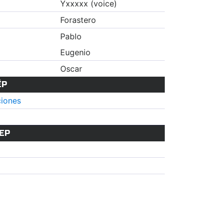
Yxxxxx (voice)
Forastero
Pablo
Eugenio
Oscar
ЁР
ciones
ЕР