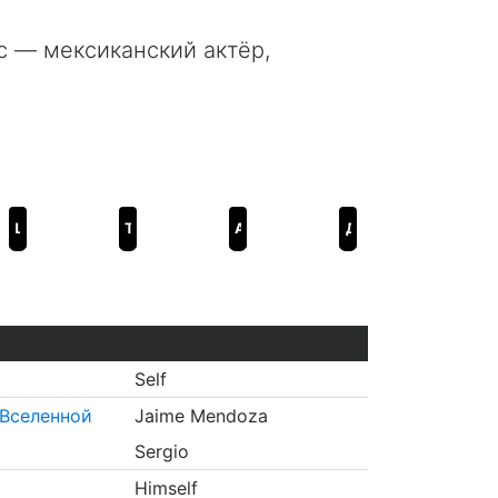
с — мексиканский актёр,
Щелкунчик и четыре королевства
Такие разные близнецы
Angry Birds 2 в кино
Дора и затерянный город
Self
 Вселенной
Jaime Mendoza
Sergio
Himself