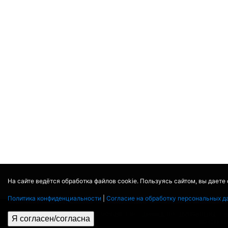
На сайте ведётся обработка файлов cookie. Пользуясь сайтом, вы даете
Политика конфиденциальности
|
Согласие на обработку персональных д
© 2017 - 2026
MOVIE
BOT
.RU
ДАННЫЕ ПРЕДОСТАВЛЕНЫ:
TH
Я согласен/согласна
КОНТАКТ