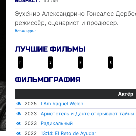
65 лет
ВОЗРАСТ:
Эухе́нио Александрино Гонсалес Дербе
режиссёр, сценарист и продюсер.
Википедия
ЛУЧШИЕ ФИЛЬМЫ
Геошторм
2+1
Книга жизни
CODA: Ребенок глухих родителей
ФИЛЬМОГРАФИЯ
Актёр
2025
I Am Raquel Welch
2023
Аристотель и Данте открывают тайны
2023
Радикальный
2022
13:14: El Reto de Ayudar