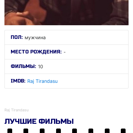
ПОЛ:
мужчина
МЕСТО РОЖДЕНИЯ:
-
ФИЛЬМЫ:
10
IMDB:
Raj Tirandasu
Раj Тирандасу
Raj Tirandasu
ЛУЧШИЕ ФИЛЬМЫ