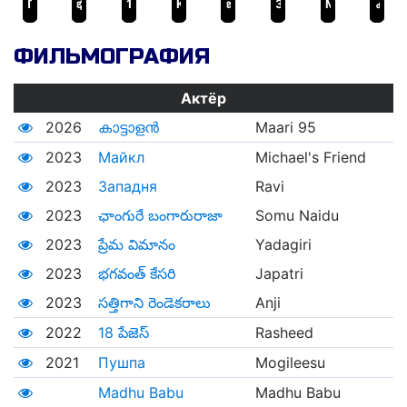
Пушпа
భగవంత్ కేసరి
18 పేజెస్
Король ставок
బుట్టబొమ్మ
Западня
Майкл
കാട്ടാളൻ
ФИЛЬМОГРАФИЯ
Актёр
2026
കാട്ടാളൻ
Maari 95
2023
Майкл
Michael's Friend
2023
Западня
Ravi
2023
ఛాంగురే బంగారురాజా
Somu Naidu
2023
ప్రేమ విమానం
Yadagiri
2023
భగవంత్ కేసరి
Japatri
2023
సత్తిగాని రెండెకరాలు
Anji
2022
18 పేజెస్
Rasheed
2021
Пушпа
Mogileesu
Madhu Babu
Madhu Babu