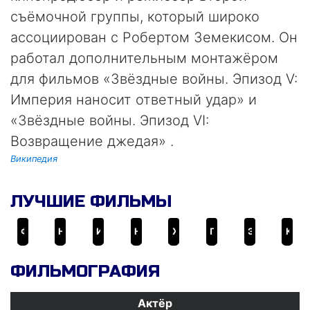
съёмочной группы, который широко
ассоциирован с Робертом Земекисом. Он
работал дополнительным монтажёром
для фильмов «Звёздные войны. Эпизод V:
Империя наносит ответный удар» и
«Звёздные войны. Эпизод VI:
Возвращение джедая» .
Википедия
ЛУЧШИЕ ФИЛЬМЫ
Форрест Гамп
Назад в будущее 2
Изгой
Назад в будущее 3
Живая сталь
Полярный Экспресс
Экипаж
Кто подставил кролика Роджера
ФИЛЬМОГРАФИЯ
Актёр