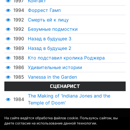
1997
Контакт
1994
Форрест Гамп
1992
Смерть ей к лицу
1992
Безумные подмостки
1990
Назад в будущее 3
1989
Назад в будущее 2
1988
Кто подставил кролика Роджера
1986
Удивительные истории
1985
Vanessa in the Garden
СЦЕНАРИСТ
The Making of 'Indiana Jones and the
1984
Temple of Doom'
На сайте ведётся обработка файлов cookie. Пользуясь сайтом, вы
даете согласие на использование данной технологии.
© 2017 - 2026
MOVIE
BOT
.RU