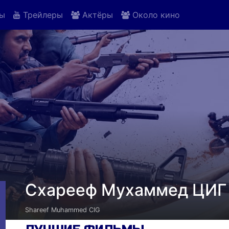
ы
Трейлеры
Актёры
Около кино
Схарееф Мухаммед ЦИГ
Shareef Muhammed CIG