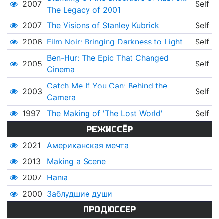
2007
Self
The Legacy of 2001
2007
The Visions of Stanley Kubrick
Self
2006
Film Noir: Bringing Darkness to Light
Self
Ben-Hur: The Epic That Changed
2005
Self
Cinema
Catch Me If You Can: Behind the
2003
Self
Camera
1997
The Making of 'The Lost World'
Self
РЕЖИССЁР
2021
Американская мечта
2013
Making a Scene
2007
Hania
2000
Заблудшие души
ПРОДЮССЕР