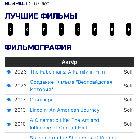
67 лет
ВОЗРАСТ:
ЛУЧШИЕ ФИЛЬМЫ
Список Шиндлера
Спасти рядового Райана
Поймай меня, если сможешь
Первому игроку приготовиться
Особое мнение
Парк юрского периода 2: Затерянный мир
Война миров
Индиана Джонс и Королевство хрустального черепа
ФИЛЬМОГРАФИЯ
Актёр
2023
The Fabelmans: A Family in Film
Self
Создание Фильма "Вестсайдская
2022
Self
История"
2017
Спилберг
Self
2013
Lincoln: An American Journey
Self
A Cinematic Life: The Art and
2010
Self
Influence of Conrad Hall
Standing on the Shoulders of Kubrick: