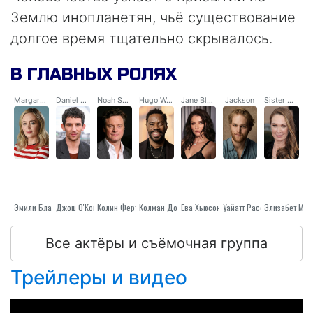
Землю инопланетян, чьё существование
долгое время тщательно скрывалось.
В ГЛАВНЫХ РОЛЯХ
Margaret Fairchild
Daniel Kellner
Noah Scanlon
Hugo Wakefield
Jane Blakenship
Jackson
Sister Maura
Эмили Блант
Джош О'Коннор
Колин Ферт
Колман Доминго
Ева Хьюсон
Уайатт Расселл
Элизабет Мар
Все актёры и съёмочная группа
Трейлеры и видео