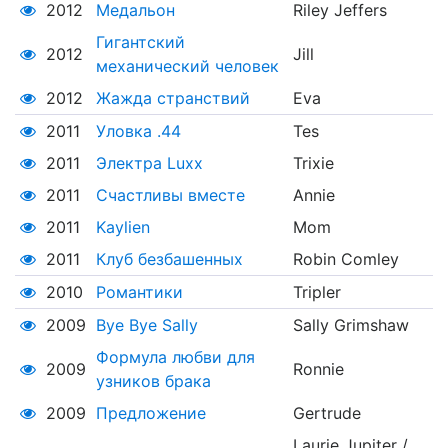
2012
Медальон
Riley Jeffers
Гигантский
2012
Jill
механический человек
2012
Жажда странствий
Eva
2011
Уловка .44
Tes
2011
Электра Luxx
Trixie
2011
Счастливы вместе
Annie
2011
Kaylien
Mom
2011
Клуб безбашенных
Robin Comley
2010
Романтики
Tripler
2009
Bye Bye Sally
Sally Grimshaw
Формула любви для
2009
Ronnie
узников брака
2009
Предложение
Gertrude
Laurie Jupiter /