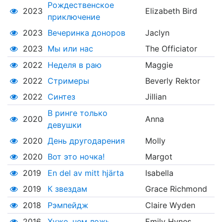
Рождественское
2023
Elizabeth Bird
приключение
2023
Вечеринка доноров
Jaclyn
2023
Мы или нас
The Officiator
2022
Неделя в раю
Maggie
2022
Стримеры
Beverly Rektor
2022
Синтез
Jillian
В ринге только
2020
Anna
девушки
2020
День другодарения
Molly
2020
Вот это ночка!
Margot
2019
En del av mitt hjärta
Isabella
2019
К звездам
Grace Richmond
2018
Рэмпейдж
Claire Wyden
2016
Хуже, чем ложь
Emily Hynes