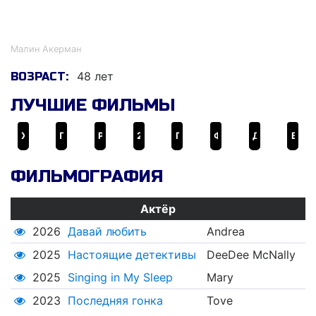
Малин Акерман
Малин Акерман
48 лет
ВОЗРАСТ:
ЛУЧШИЕ ФИЛЬМЫ
Хранители
Предложение
Рэмпейдж
27 свадеб
Гарольд и Кумар уходят в отрыв
Формула любви для узников брака
Девушка моих кошмаров
Вторжение
ФИЛЬМОГРАФИЯ
Актёр
2026
Давай любить
Andrea
2025
Настоящие детективы
DeeDee McNally
2025
Singing in My Sleep
Mary
2023
Последняя гонка
Tove