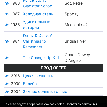
Police Story:
1988
Sgt. Petrelli
Gladiator School
1987
Холодная сталь
Spooky
Удивительные
1986
Mechanic #2
истории
Kenny & Dolly: A
1984
Christmas to
British Flyer
Remember
Coach Dewey
The Change-Up Kid
D'Angelo
ПРОДЮССЕР
2016
Целая вечность
2009
Балибо
2004
Зимнее солнцестояние
На сайте ведётся обработка файлов cookie. Пользуясь сайтом, вы