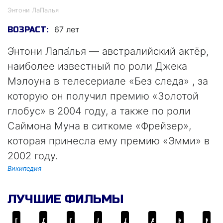
Энтони ЛаПалья
67 лет
ВОЗРАСТ:
Э́нтони Лапа́лья — австралийский актёр,
наиболее известный по роли Джека
Мэлоуна в телесериале «Без следа» , за
которую он получил премию «Золотой
глобус» в 2004 году, а также по роли
Саймона Муна в ситкоме «Фрейзер»,
которая принесла ему премию «Эмми» в
2002 году.
Википедия
ЛУЧШИЕ ФИЛЬМЫ
Проклятие Аннабель: Зарождение зла
Делай ноги
Проклятый путь
Легенды ночных стражей
Делай ноги 2
Анализируй то
Клиент
Магазин «Империя»