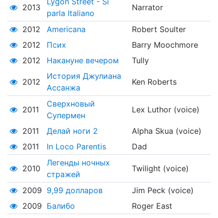
Lygon Street - Si
2013
Narrator
parla Italiano
2012
Americana
Robert Soulter
2012
Псих
Barry Moochmore
2012
Накануне вечером
Tully
История Джулиана
2012
Ken Roberts
Ассанжа
Сверхновый
2011
Lex Luthor (voice)
Супермен
2011
Делай ноги 2
Alpha Skua (voice)
2011
In Loco Parentis
Dad
Легенды ночных
2010
Twilight (voice)
стражей
2009
9,99 долларов
Jim Peck (voice)
2009
Балибо
Roger East