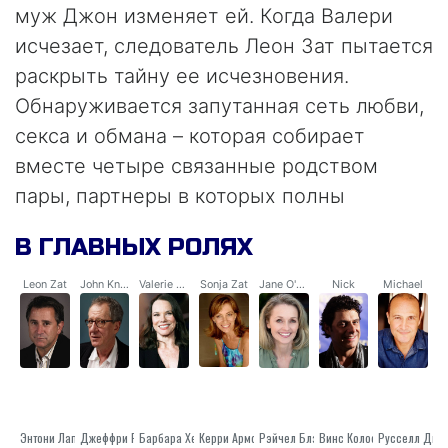
муж Джон изменяет ей. Когда Валери
исчезает, следователь Леон Зат пытается
раскрыть тайну ее исчезновения.
Обнаруживается запутанная сеть любви,
секса и обмана – которая собирает
вместе четыре связанные родством
пары, партнеры в которых полны
подозрения и недоверия по поводу
В ГЛАВНЫХ РОЛЯХ
участия остальных в этом деле. С
бесчисленными запутанными романами,
Leon Zat
John Knox
Valerie Somers
Sonja Zat
Jane O'May
Nick
Michael
"Лантана" искусно представляет
атмосферу сомнений и обманов, и
показывает их пагубное влияние на
людей и их отношения.
Энтони Лапалья
Джеффри Раш
Барбара Херши
Керри Армстронг
Рэйчел Блэйк
Винс Колосимо
Русселл Дйкс