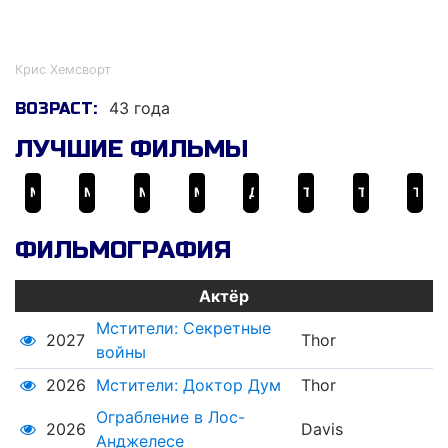
Крис Хемсворт
Крис Хемсворт
43 года
ВОЗРАСТ:
ЛУЧШИЕ ФИЛЬМЫ
Мстители
Мстители: Война бесконечности
Мстители: Финал
Мстители: Эра Альтрона
Доктор Стрэндж
Тор
Тор: Рагнарёк
Тор 2: Царство тьмы
ФИЛЬМОГРАФИЯ
Актёр
Мстители: Секретные
2027
Thor
войны
2026
Мстители: Доктор Дум
Thor
Ограбление в Лос-
2026
Davis
Анджелесе