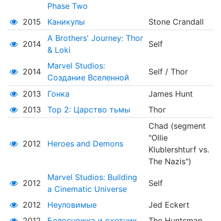
Phase Two
2015
Каникулы
Stone Crandall
A Brothers' Journey: Thor
2014
Self
& Loki
Marvel Studios:
2014
Self / Thor
Создание Вселенной
2013
Гонка
James Hunt
2013
Тор 2: Царство тьмы
Thor
Chad (segment
"Ollie
2012
Heroes and Demons
Klublershturf vs.
The Nazis")
Marvel Studios: Building
2012
Self
a Cinematic Universe
2012
Неуловимые
Jed Eckert
2012
Белоснежка и охотник
The Huntsman