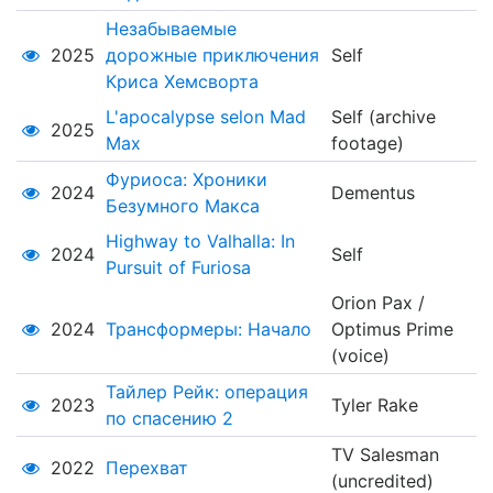
Незабываемые
2025
дорожные приключения
Self
Криса Хемсворта
L'apocalypse selon Mad
Self (archive
2025
Max
footage)
Фуриоса: Хроники
2024
Dementus
Безумного Макса
Highway to Valhalla: In
2024
Self
Pursuit of Furiosa
Orion Pax /
2024
Трансформеры: Начало
Optimus Prime
(voice)
Тайлер Рейк: операция
2023
Tyler Rake
по спасению 2
TV Salesman
2022
Перехват
(uncredited)