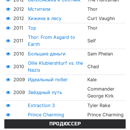
2012
Мстители
Thor
2012
Хижина в лесу
Curt Vaughn
2011
Тор
Thor
Thor: From Asgard to
2011
Self
Earth
2010
Большие деньги
Sam Phelan
Ollie Klublershturf vs. the
2010
Chad
Nazis
2009
Идеальный побег
Kale
Commander
2009
Звёздный путь
George Kirk
Extraction 3
Tyler Rake
Prince Charming
Prince Charming
ПРОДЮССЕР