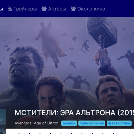
ы
Трейлеры
Актёры
Около кино
МСТИТЕЛИ: ЭРА АЛЬТРОНА (201
Avengers: Age of Ultron
боевик
приключения
фантастика