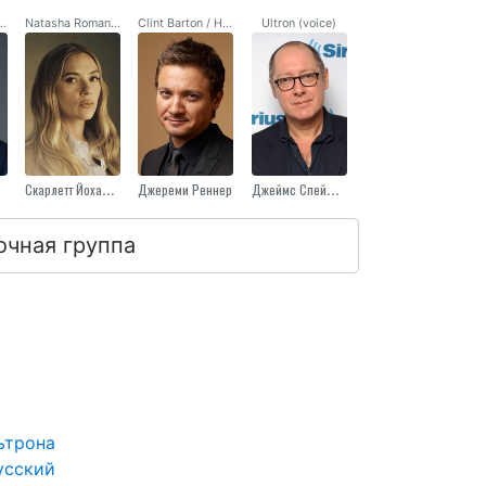
rs / Captain America
Natasha Romanoff / Black Widow
Clint Barton / Hawkeye
Ultron (voice)
Скарлетт Йоханссон
Джереми Реннер
Джеймс Спейдер
очная группа
ьтрона
усский