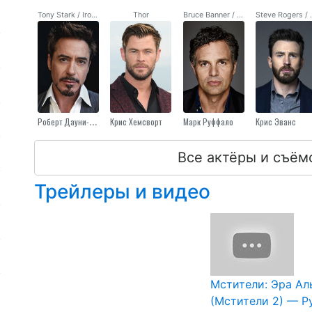
Tony Stark / Iron Man
Thor
Bruce Banner / Hulk
Steve Roge
Роберт Дауни-Младший.
Крис Хемсворт
Марк Руффало
Крис Эванс
Все актёры и съём
Трейлеры и видео
Мстители: Эра Ал
(Мстители 2) — Р