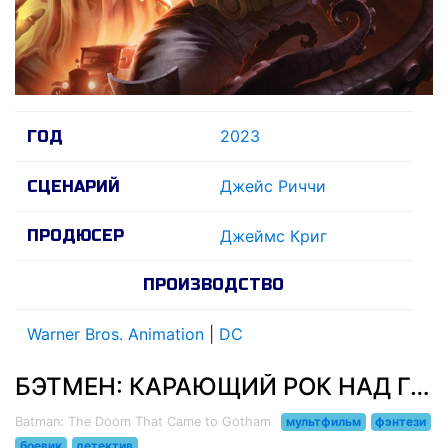
2023
ГОД
Джейс Риччи
СЦЕНАРИЙ
ПРОДЮСЕР
Джеймс Криг
ПРОИЗВОДСТВО
Warner Bros. Animation
|
DC
БЭТМЕН: КАРАЮЩИЙ РОК НАД ГОТЭМОМ (2023)
Batman: The Doom That Came to Gotham
мультфильм
фэнтези
боевик
детектив