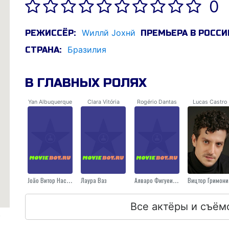
0
Wиллй Jохнй
РЕЖИССЁР:
ПРЕМЬЕРА В РОССИ
Бразилия
СТРАНА:
В ГЛАВНЫХ РОЛЯХ
Yan Albuquerque
Clara Vitória
Rogério Dantas
Lucas Castro
Jоãо Витор Насцименто
Лаура Ваз
Алваро Фигуеиредо
Вицтор Гримони
Все актёры и съём