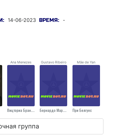
14-06-2023
-
И:
ВРЕМЯ:
Ana Menezes
Gustavo Ribeiro
Mãe de Yan
Вицториа Брандãо
Бернардо Марqуес
При Белгуес
очная группа