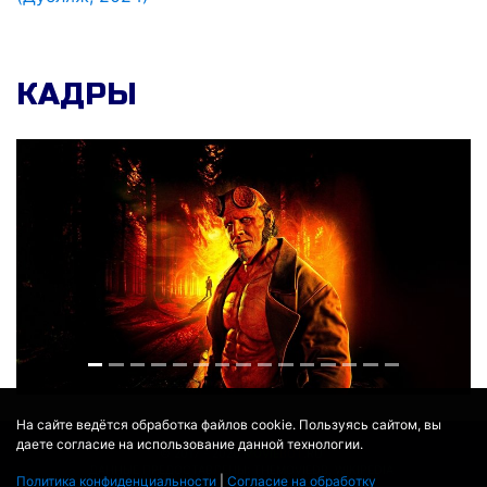
КАДРЫ
На сайте ведётся обработка файлов cookie. Пользуясь сайтом, вы
даете согласие на использование данной технологии.
© 2017 - 2026
MOVIE
BOT
.RU
ДАННЫЕ ПРЕДОСТАВЛЕНЫ:
THEMOVIEDB
,
WIKIPEDIA
Политика конфиденциальности
|
Согласие на обработку
ПЕРЕВЕДЕНО СЕРВИСОМ
ЯНДЕКС.ПЕРЕВОД