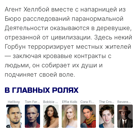
Агент Хеллбой вместе с напарницей из
Бюро расследований паранормальной
Деятельности оказываются в деревушке,
отрезанной от цивилизации. Здесь некий
Горбун терроризирует местных жителей
— заключая кровавые контракты с
людьми, он собирает их души и
подчиняет своей воле.
В ГЛАВНЫХ РОЛЯХ
Hellboy
Tom Ferrell
Bobbie Jo Song
Effie Kolb
Cora Fisher
The Crooked Man
Reverend Watts