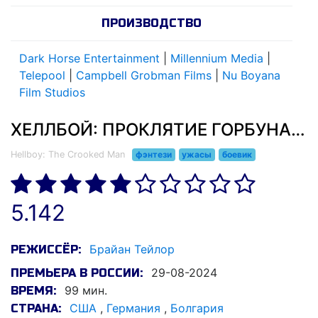
ПРОИЗВОДСТВО
Dark Horse Entertainment
|
Millennium Media
|
Telepool
|
Campbell Grobman Films
|
Nu Boyana
Film Studios
ХЕЛЛБОЙ: ПРОКЛЯТИЕ ГОРБУНА (2024)
Hellboy: The Crooked Man
фэнтези
ужасы
боевик
5.142
Брайан Тейлор
РЕЖИССЁР:
29-08-2024
ПРЕМЬЕРА В РОССИИ:
99 мин.
ВРЕМЯ:
США
,
Германия
,
Болгария
СТРАНА: