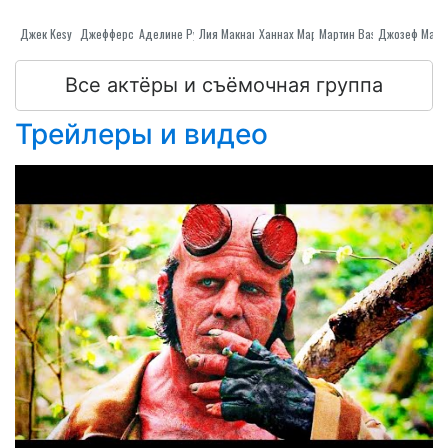
Джек Kesy
Джефферсон Белый
Лия Макнамара
Аделине Рудолпх
Ханнах Маргетсон
Джозеф Марс
Мартин Bassindale
Все актёры и съёмочная группа
Трейлеры и видео