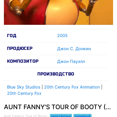
2005
ГОД
ПРОДЮСЕР
Джон С. Донкин
КОМПОЗИТОР
Джон Пауэлл
ПРОИЗВОДСТВО
Blue Sky Studios
|
20th Century Fox Animation
|
20th Century Fox
AUNT FANNY'S TOUR OF BOOTY (2005)
Aunt Fanny's Tour of Booty
мультфильм
семейный