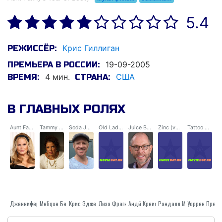
5.4
Крис Гиллиган
РЕЖИССЁР:
19-09-2005
ПРЕМЬЕРА В РОССИИ:
4 мин.
США
ВРЕМЯ:
СТРАНА:
В ГЛАВНЫХ РОЛЯХ
Aunt Fanny (voice)
Tammy (voice)
Soda Jerk / Luggage Cart / Announcer (voice)
Old Lady (voice)
Juice Bar Customer (voice)
Zinc (voice)
Tattoo Artist (voice)
Melique Бергер
Дженнифер Кулидж
Крис Эджерли
Лиза Фрагнера
Андй Креисс
Уоррен Пресс
Рандалл Монтгомерй