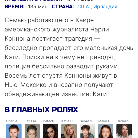
135 мин.
США
,
Ирландия
ВРЕМЯ:
СТРАНА:
Семью работающего в Каире
американского журналиста Чарли
Кэннона постигает трагедия —
бесследно пропадает его маленькая дочь
Кэти. Поиски ни к чему не приводят,
полиция бессильно разводит руками.
Восемь лет спустя Кэнноны живут в
Нью-Мексико и внезапно получают
обнадёживающее известие: Кэти
нашлась. Девочку обнаружили в древнем
В ГЛАВНЫХ РОЛЯХ
саркофаге, она не говорит и очень плохо
выглядит.
Charlie Cannon
Larissa Cannon
Detective Dalia Zaki
Katie Cannon
Sebastián Cannon
Maud Cannon
Carmen Santiago