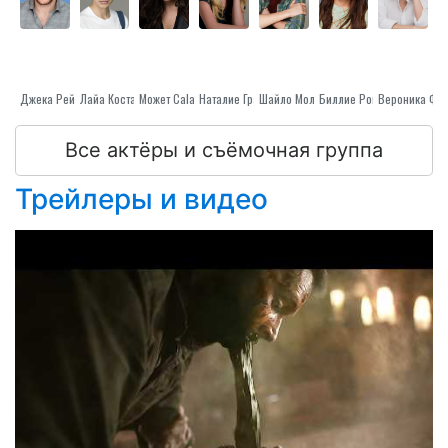
Джека Рейнора
Лайа Коста
Может Calamawy
Наталие Граце
Шайло Молина
Биллие Рой
Все актёры и съёмочная группа
Трейлеры и видео