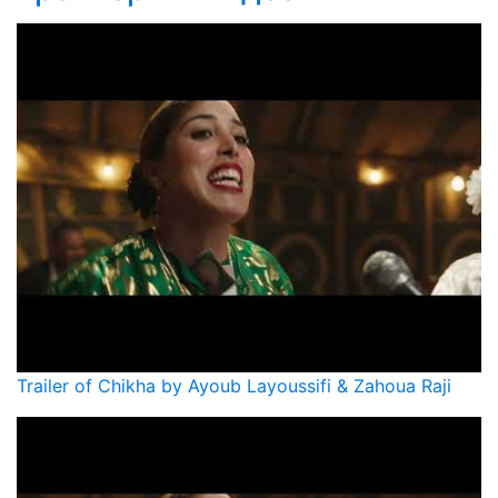
Trailer of Chikha by Ayoub Layoussifi & Zahoua Raji