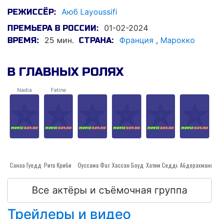
Аюб Layoussifi
РЕЖИССЁР:
01-02-2024
ПРЕМЬЕРА В РОССИИ:
25 мин.
Франция
,
Марокко
ВРЕМЯ:
СТРАНА:
В ГЛАВНЫХ РОЛЯХ
Nadia
Fatine
Санаа Гуеддар
Рита Криби
Оуссама Фал
Хассан Боудоур
Хатим Седдики
Абдерахмане 
Все актёры и съёмочная группа
Трейлеры и видео