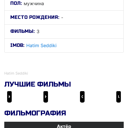
ПОЛ:
мужчина
МЕСТО РОЖДЕНИЯ:
-
ФИЛЬМЫ:
3
IMDB:
Hatim Seddiki
Хатим Седдики
Hatim Seddiki
ЛУЧШИЕ ФИЛЬМЫ
Камень терпения
Наблюдение за Джульеттой
Chikha
Un été à Boujad
ФИЛЬМОГРАФИЯ
Актёр