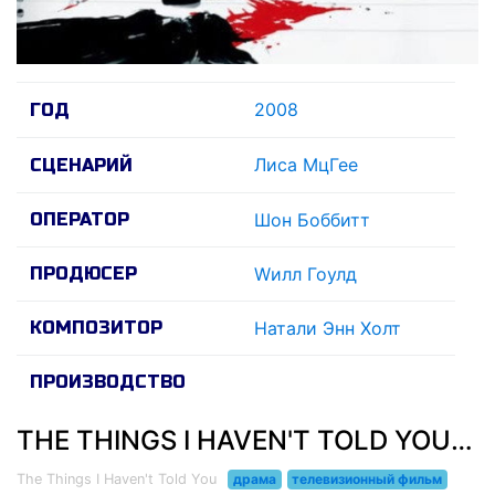
2008
ГОД
Лиса МцГее
СЦЕНАРИЙ
ОПЕРАТОР
Шон Боббитт
ПРОДЮСЕР
Wилл Гоулд
КОМПОЗИТОР
Натали Энн Холт
ПРОИЗВОДСТВО
THE THINGS I HAVEN'T TOLD YOU (2008)
The Things I Haven't Told You
драма
телевизионный фильм