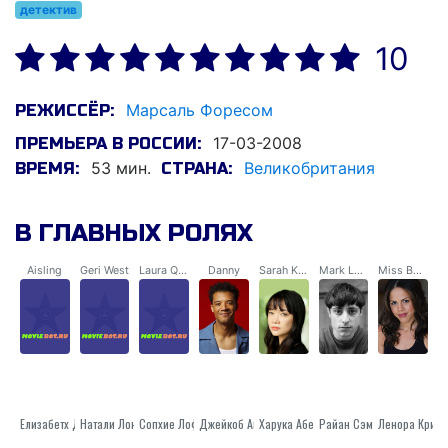
детектив
10
Марсаль Форесом
РЕЖИССЁР:
17-03-2008
ПРЕМЬЕРА В РОССИИ:
53 мин.
Великобритания
ВРЕМЯ:
СТРАНА:
В ГЛАВНЫХ РОЛЯХ
Aisling
Geri West
Laura Quinn
Danny
Sarah Kells
Mark Lamb
Miss Baker
Елизабетх Дай
Сопхие Лофтус
Натали Лонги Директор По Науке
Харука Абе
Джейкоб Андерсон
Райан Сэмпсон
Ленора Кричл