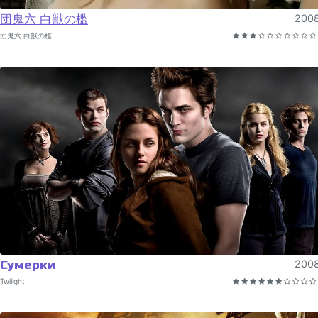
団鬼六 白獣の槛
200
団鬼六 白獣の槛
Сумерки
200
Twilight