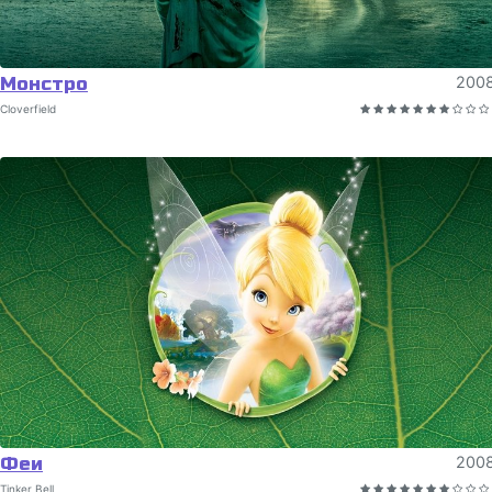
Монстро
200
Cloverfield
Феи
200
Tinker Bell