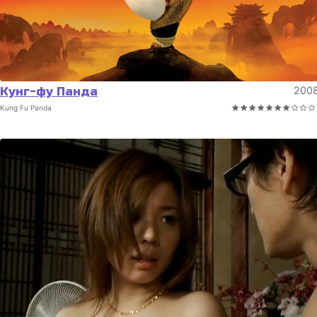
Кунг-фу Панда
200
Kung Fu Panda