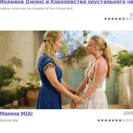
Индиана Джонс и Королевство хрустального ч
Indiana Jones and the Kingdom of the Crystal Skull
2
Мамма MIA!
200
Mamma Mia!