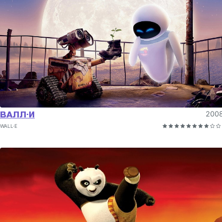
ВАЛЛ·И
200
WALL·E