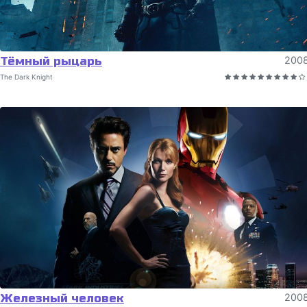
Тёмный рыцарь
200
The Dark Knight
Железный человек
200