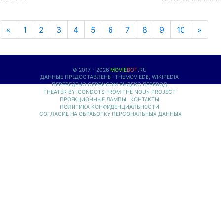
Previous
Next
«
1
2
3
4
5
6
7
8
9
10
»
© 2017 - 2026
MOVIE
BOT
.RU
ДАННЫЕ ПРЕДОСТАВЛЕНЫ:
THEMOVIEDB
,
WIKIPEDIA
ПЕРЕВЕДЕНО СЕРВИСОМ
ЯНДЕКС.ПЕРЕВОД
THEATER BY ICONDOTS FROM THE NOUN PROJECT
ПРОЕКЦИОННЫЕ ЛАМПЫ
КОНТАКТЫ
ПОЛИТИКА КОНФИДЕНЦИАЛЬНОСТИ
СОГЛАСИЕ НА ОБРАБОТКУ ПЕРСОНАЛЬНЫХ ДАННЫХ