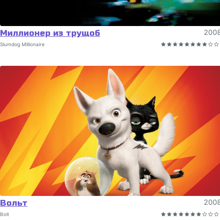
Миллионер из трущоб
200
Slumdog Millionaire
Вольт
200
Bolt