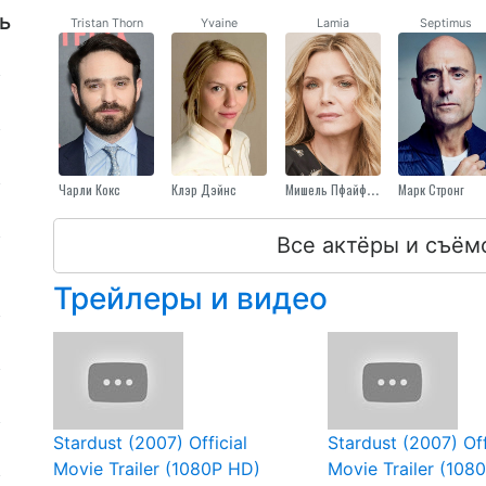
ь
Tristan Thorn
Yvaine
Lamia
Septimus
Чарли Кокс
Клэр Дэйнс
Мишель Пфайффер
Марк Стронг
Все актёры и съём
Трейлеры и видео
Stardust (2007) Official
Stardust (2007) Off
Movie Trailer (1080P HD)
Movie Trailer (108