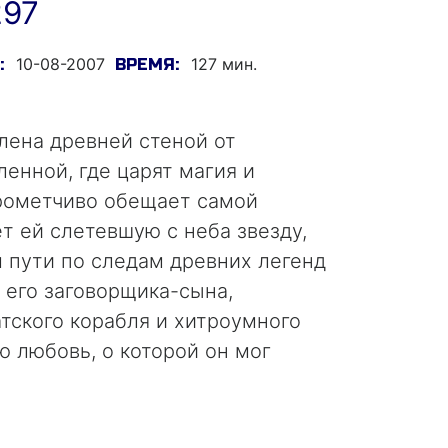
297
10-08-2007
127 мин.
:
ВРЕМЯ:
лена древней стеной от
енной, где царят магия и
рометчиво обещает самой
т ей слетевшую с неба звезду,
м пути по следам древних легенд
 его заговорщика-сына,
тского корабля и хитроумного
ю любовь, о которой он мог