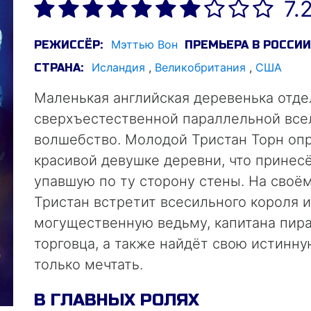
7.
Мэттью Вон
РЕЖИССЁР:
ПРЕМЬЕРА В РОССИИ
Исландия
,
Великобритания
,
США
СТРАНА:
Маленькая английская деревенька отде
сверхъестественной параллельной всел
волшебство. Молодой Тристан Торн оп
красивой девушке деревни, что принесё
упавшую по ту сторону стены. На своё
Тристан встретит всесильного короля и
могущественную ведьму, капитана пира
торговца, а также найдёт свою истинну
только мечтать.
В ГЛАВНЫХ РОЛЯХ