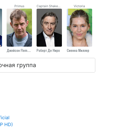
Primus
Captain Shakespeare
Victoria
Джейсон Flemyng
Роберт Де Ниро
Сиенна Миллер
очная группа
icial
0P HD)