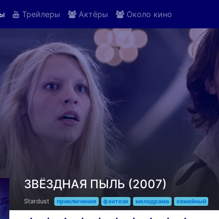
ы
Трейлеры
Актёры
Около кино
ЗВЁЗДНАЯ ПЫЛЬ (2007)
Stardust
приключения
фэнтези
мелодрама
семейный