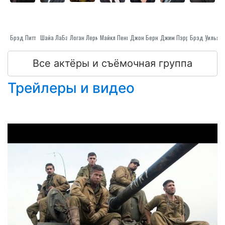
Брэд Питт
Шайа ЛаБаф
Логан Лерман
Майкл Пенья
Джон Бернтал
Джим Пэррэк
Все актёры и съёмочная группа
Трейлеры и видео