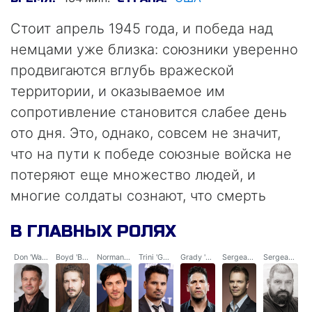
Стоит апрель 1945 года, и победа над
немцами уже близка: союзники уверенно
продвигаются вглубь вражеской
территории, и оказываемое им
сопротивление становится слабее день
ото дня. Это, однако, совсем не значит,
что на пути к победе союзные войска не
потеряют еще множество людей, и
многие солдаты сознают, что смерть
ждет на расстоянии вытянутой руки.
В ГЛАВНЫХ РОЛЯХ
Среди закаленных в бою пессимистов,
каждый день ведущих ожесточенные бои
Don 'Wardaddy' Collier
Boyd 'Bible' Swan
Norman Ellison
Trini 'Gordo' Garcia
Grady 'Coon-Ass' Travis
Sergeant Binkowski
Sergeant Davis
во имя победы, экипаж танка, на чьем
дуле намалевано слово «Ярость».