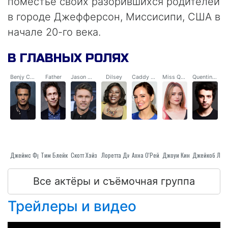
поместье своих разорившихся родителей
в городе Джефферсон, Миссисипи, США в
начале 20-го века.
В ГЛАВНЫХ РОЛЯХ
Benjy Compson
Father
Jason Compson IV
Dilsey
Caddy Compson
Miss Quentin
Quentin Compson
Джеймс Франко
Скотт Хэйз
Тим Блейк Нельсон
Лоретта Дивайн
Ахна О'Рейли
Джоуи Кинг
Джейкоб Леб
Все актёры и съёмочная группа
Трейлеры и видео