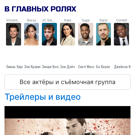
В ГЛАВНЫХ РОЛЯХ
Vincent Stewart
Roxxy
JC Stewart
Kate
Suga
Daryl
Cordell
Эмиль Хирш
Зои Кравиц
Эмори Коэн
Зои Дойч
Скотт Mescudi
Бо Кнапп
Джейсон Мит
Все актёры и съёмочная группа
Трейлеры и видео