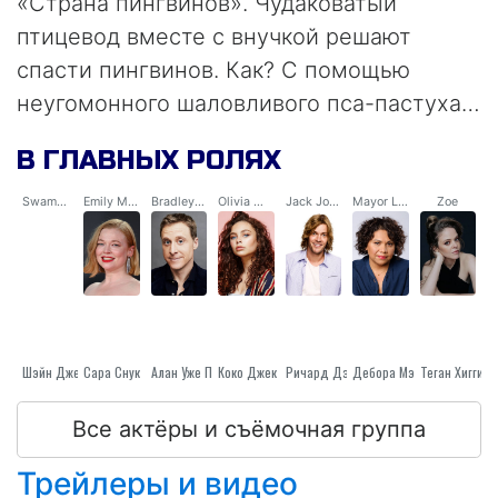
«Страна пингвинов». Чудаковатый
птицевод вместе с внучкой решают
спасти пингвинов. Как? С помощью
неугомонного шаловливого пса-пастуха…
В ГЛАВНЫХ РОЛЯХ
Swampy Marsh
Emily Marsh
Bradley Slater
Olivia Marsh
Jack Jones
Mayor Lake / Narrator
Zoe
Сара Снук
Шэйн Джейкобсон
Алан Уже По Дороге Они Сталкиваются
Ричард Дэвис
Коко Джек Гиллис
Дебора Мэйлман
Все актёры и съёмочная группа
Трейлеры и видео