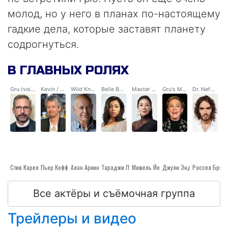
молод, но у него в планах по-настоящему
гадкие дела, которые заставят планету
содрогнуться.
В ГЛАВНЫХ РОЛЯХ
Gru (voice)
Kevin / Stuart / Bob / Minions (voice)
Wild Knuckles (voice)
Belle Bottom (voice)
Master Chow (voice)
Gru's Mom (voice)
Dr. Nefario (voice)
Стив Карелл
Пьер Коффин
Алан Аркин
Мишель Йео
Тараджи П. Хенсон
Джули Эндрюс
Рассел Брэн
Все актёры и съёмочная группа
Трейлеры и видео