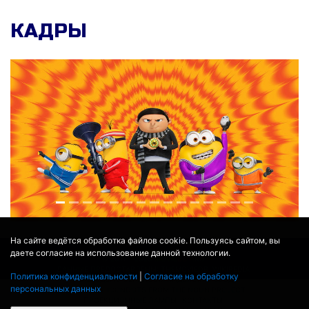
КАДРЫ
На сайте ведётся обработка файлов cookie. Пользуясь сайтом, вы
даете согласие на использование данной технологии.
© 2017 - 2026
MOVIE
BOT
.RU
ДАННЫЕ ПРЕДОСТАВЛЕНЫ:
THEMOVIEDB
,
WIKIPEDIA
Политика конфиденциальности
|
Согласие на обработку
ПЕРЕВЕДЕНО СЕРВИСОМ
ЯНДЕКС.ПЕРЕВОД
персональных данных
THEATER BY ICONDOTS FROM THE NOUN PROJECT
ПРОЕКЦИОННЫЕ ЛАМПЫ
КОНТАКТЫ