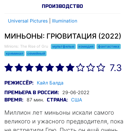
ПРОИЗВОДСТВО
Universal Pictures
|
Illumination
МИНЬОНЫ: ГРЮВИТАЦИЯ (2022)
Minions: The Rise of Gru
мультфильм
комедия
фантастика
криминал
семейный
7.3
Кайл Балда
РЕЖИССЁР:
29-06-2022
ПРЕМЬЕРА В РОССИИ:
87 мин.
США
ВРЕМЯ:
СТРАНА:
Миллион лет миньоны искали самого
великого и ужасного предводителя, пока
не встретили Грю. Пусть он ещё очень