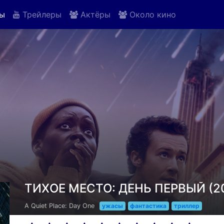
ы
Трейлеры
Актёры
Около кино
ТИХОЕ МЕСТО: ДЕНЬ ПЕРВЫЙ (2
A Quiet Place: Day One
ужасы
фантастика
триллер