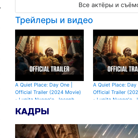
Все актёры и съём
.
Трейлеры и видео
A Quiet Place: Day One |
A Quiet Place: Day
Official Trailer (2024 Movie)
Official Trailer (2
- Lupita Nyong'o, Joseph
- Lupita Nyong'o, 
Quinn
Quinn
КАДРЫ