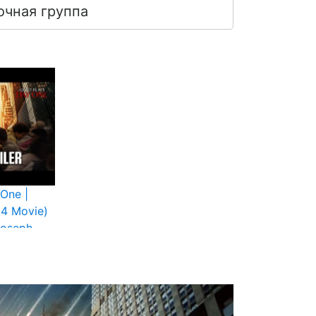
очная группа
 One |
024 Movie)
Joseph