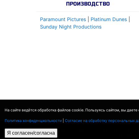
ПРОИЗВОДСТВО
Paramount Pictures
|
Platinum Dunes
|
Sunday Night Productions
На сайте ведётся обработка файлов cookie. Пользуясь сайтом, вы даете
Политика конфиденциальности
|
Согласие на обработку персональных д
© 2017 - 2026
MOVIE
BOT
.RU
ДАННЫЕ ПРЕДОСТАВЛЕНЫ:
TH
Я согласен/согласна
КОНТАКТ