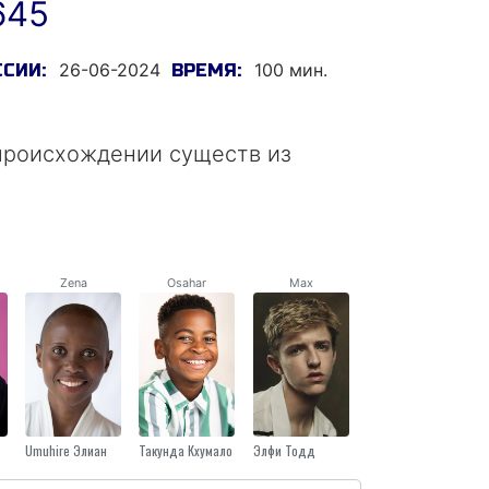
645
26-06-2024
100 мин.
ССИИ:
ВРЕМЯ:
происхождении существ из
Zena
Osahar
Max
Umuhire Элиан
Такунда Кхумало
Элфи Тодд