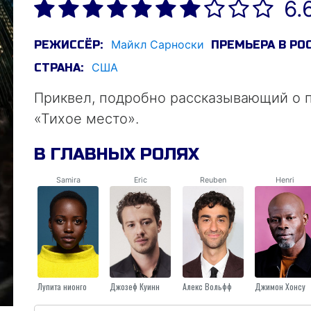
6.
Майкл Сарноски
РЕЖИССЁР:
ПРЕМЬЕРА В РО
США
СТРАНА:
Приквел, подробно рассказывающий о 
«Тихое место».
В ГЛАВНЫХ РОЛЯХ
Samira
Eric
Reuben
Henri
Лупита нионго
Джозеф Куинн
Алекс Вольфф
Джимон Хонсу