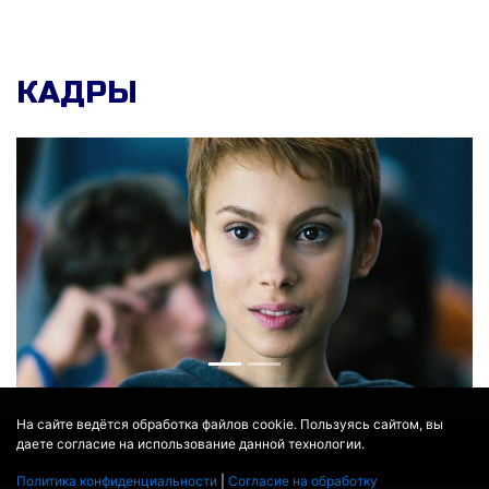
КАДРЫ
На сайте ведётся обработка файлов cookie. Пользуясь сайтом, вы
даете согласие на использование данной технологии.
© 2017 - 2026
MOVIE
BOT
.RU
ДАННЫЕ ПРЕДОСТАВЛЕНЫ:
THEMOVIEDB
,
WIKIPEDIA
Политика конфиденциальности
|
Согласие на обработку
ПЕРЕВЕДЕНО СЕРВИСОМ
ЯНДЕКС.ПЕРЕВОД