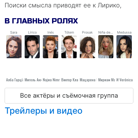
Поиски смысла приводят ее к Лирико,
автору странных будоражащих душу
В ГЛАВНЫХ РОЛЯХ
граффити, от которого она узнает, что ее
реальность - не единственная, а лишь
Sara
Lírico
Inés
Tótem
Prosak
Niña de blanco
Medussa
одна из возможных. Так начинаются
опасные приключения Сары в
таинственном зазеркалье. И ставка в
этой новой игре - жизнь девушки…
Алба Гарцíа
Najwa Nimri
Мигель Анхель Сильвестре
Виктор Клавихо
Мацарена Гóмез
Мириам Мартíн
Все актёры и съёмочная группа
Трейлеры и видео