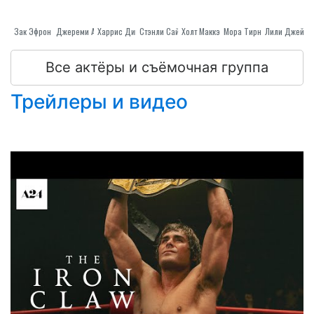
Зак Эфрон
Джереми Аллен Уайт
Стэнли Саймонс
Харрис Дикинсон
Холт Маккэллани
Мора Тирни
Лили Джеймс
Все актёры и съёмочная группа
Трейлеры и видео