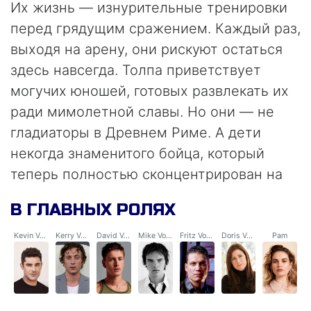
Их жизнь — изнурительные тренировки
перед грядущим сражением. Каждый раз,
выходя на арену, они рискуют остаться
здесь навсегда. Толпа приветствует
могучих юношей, готовых развлекать их
ради мимолетной славы. Но они — не
гладиаторы в Древнем Риме. А дети
некогда знаменитого бойца, который
теперь полностью сконцентрирован на
карьере своих четырёх сыновей. Рано
В ГЛАВНЫХ РОЛЯХ
или поздно они станут великими
чемпионами, другого пути у них нет.
Kevin Von Erich
Kerry Von Erich
David Von Erich
Mike Von Erich
Fritz Von Erich
Doris Von Erich
Pam