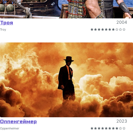
Троя
2004
Troy
Оппенгеймер
2023
Oppenheimer