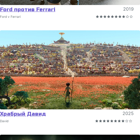
Ford против Ferrari
2019
Ford v Ferrari
Храбрый Давид
2025
David