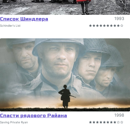
Список Шиндлера
1993
Schindler's List
Спасти рядового Райана
1998
Saving Private Ryan