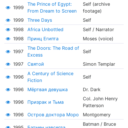
The Prince of Egypt:
Self (archive
1999
From Dream to Screen
footage)
1999
Three Days
Self
1998
Africa Unbottled
Self / Narrator
1998
Принц Египта
Moses (voice)
The Doors: The Road of
1997
Self
Excess
1997
Святой
Simon Templar
A Century of Science
1996
Self
Fiction
1996
Мёртвая девушка
Dr. Dark
Col. John Henry
1996
Призрак и Тьма
Patterson
1996
Остров доктора Моро
Montgomery
Batman / Bruce
1995
Бэтмен навсегда