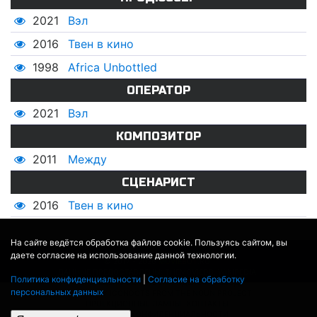
2021
Вэл
2016
Твен в кино
1998
Africa Unbottled
ОПЕРАТОР
2021
Вэл
КОМПОЗИТОР
2011
Между
СЦЕНАРИСТ
2016
Твен в кино
На сайте ведётся обработка файлов cookie. Пользуясь сайтом, вы
даете согласие на использование данной технологии.
© 2017 - 2026
MOVIE
BOT
.RU
ДАННЫЕ ПРЕДОСТАВЛЕНЫ:
THEMOVIEDB
,
WIKIPEDIA
Политика конфиденциальности
|
Согласие на обработку
ПЕРЕВЕДЕНО СЕРВИСОМ
ЯНДЕКС.ПЕРЕВОД
персональных данных
THEATER BY ICONDOTS FROM THE NOUN PROJECT
ПРОЕКЦИОННЫЕ ЛАМПЫ
КОНТАКТЫ
ПОЛИТИКА КОНФИДЕНЦИАЛЬНОСТИ