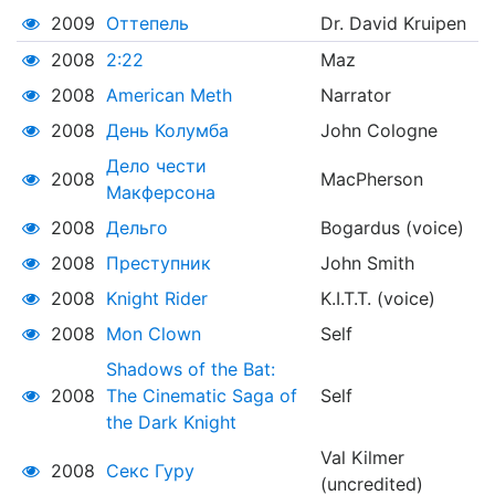
2009
Оттепель
Dr. David Kruipen
2008
2:22
Maz
2008
American Meth
Narrator
2008
День Колумба
John Cologne
Дело чести
2008
MacPherson
Макферсона
2008
Дельго
Bogardus (voice)
2008
Преступник
John Smith
2008
Knight Rider
K.I.T.T. (voice)
2008
Mon Clown
Self
Shadows of the Bat:
2008
The Cinematic Saga of
Self
the Dark Knight
Val Kilmer
2008
Секс Гуру
(uncredited)