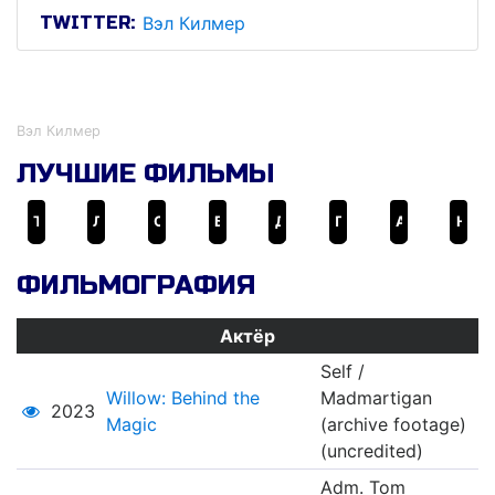
TWITTER:
Вэл Килмер
Вэл Килмер
Вэл Килмер
ЛУЧШИЕ ФИЛЬМЫ
Топ Ган: Мэверик
Лучший стрелок
Схватка
Бэтмен навсегда
Дежавю
Принц Египта
Александр
Настоящая любовь
ФИЛЬМОГРАФИЯ
Актёр
Self /
Willow: Behind the
Madmartigan
2023
Magic
(archive footage)
(uncredited)
Adm. Tom