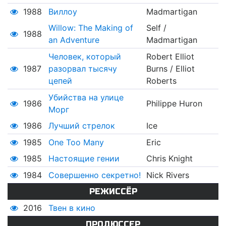
1988
Виллоу
Madmartigan
Willow: The Making of
Self /
1988
an Adventure
Madmartigan
Человек, который
Robert Elliot
1987
разорвал тысячу
Burns / Elliot
цепей
Roberts
Убийства на улице
1986
Philippe Huron
Морг
1986
Лучший стрелок
Ice
1985
One Too Many
Eric
1985
Настоящие гении
Chris Knight
1984
Совершенно секретно!
Nick Rivers
РЕЖИССЁР
2016
Твен в кино
ПРОДЮССЕР