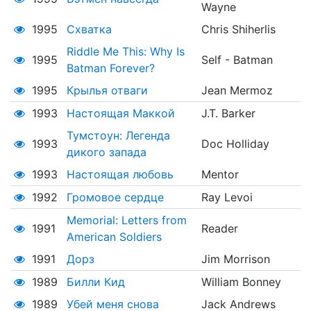
Wayne
1995
Схватка
Chris Shiherlis
Riddle Me This: Why Is
1995
Self - Batman
Batman Forever?
1995
Крылья отваги
Jean Mermoz
1993
Настоящая Маккой
J.T. Barker
Тумстоун: Легенда
1993
Doc Holliday
дикого запада
1993
Настоящая любовь
Mentor
1992
Громовое сердце
Ray Levoi
Memorial: Letters from
1991
Reader
American Soldiers
1991
Дорз
Jim Morrison
1989
Билли Кид
William Bonney
1989
Убей меня снова
Jack Andrews