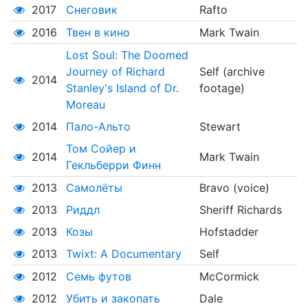
2017
Снеговик
Rafto
2016
Твен в кино
Mark Twain
Lost Soul: The Doomed
Journey of Richard
Self (archive
2014
Stanley's Island of Dr.
footage)
Moreau
2014
Пало-Альто
Stewart
Том Сойер и
2014
Mark Twain
Гекльберри Финн
2013
Самолёты
Bravo (voice)
2013
Риддл
Sheriff Richards
2013
Козы
Hofstadder
2013
Twixt: A Documentary
Self
2012
Семь футов
McCormick
2012
Убить и закопать
Dale