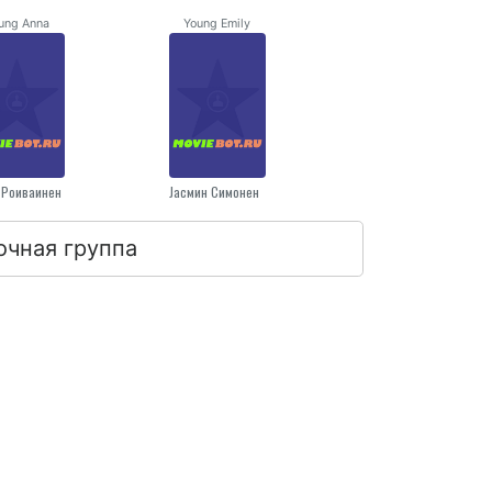
ung Anna
Young Emily
 Роиваинен
Jасмин Симонен
очная группа