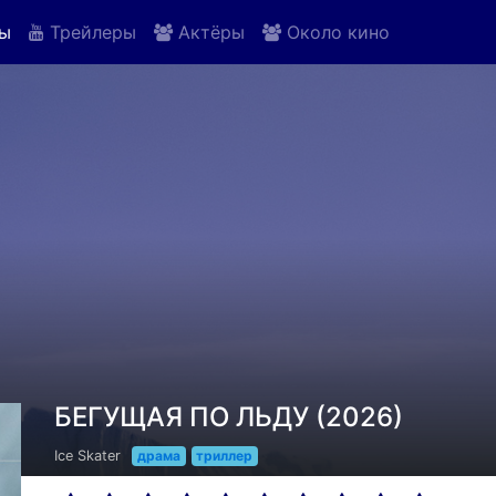
ы
Трейлеры
Актёры
Около кино
БЕГУЩАЯ ПО ЛЬДУ (2026)
Ice Skater
драма
триллер