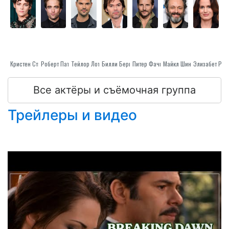
ужасающим последствиям это приведёт.
Кристен Стюарт
Тейлор Лотнер
Роберт Паттинсон
Билли Берк
Майкл Шин
Питер Фачинелли
Элизабет Риз
Все актёры и съёмочная группа
Трейлеры и видео