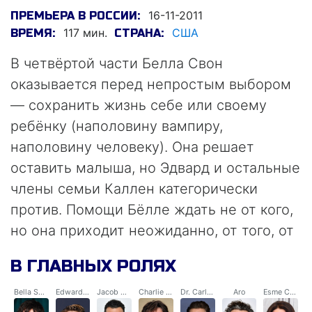
16-11-2011
ПРЕМЬЕРА В РОССИИ:
117 мин.
США
ВРЕМЯ:
СТРАНА:
В четвёртой части Белла Свон
оказывается перед непростым выбором
— сохранить жизнь себе или своему
ребёнку (наполовину вампиру,
наполовину человеку). Она решает
оставить малыша, но Эдвард и остальные
члены семьи Каллен категорически
против. Помощи Бёлле ждать не от кого,
но она приходит неожиданно, от того, от
кого её совсем не ждали. Вдвоём Белла
В ГЛАВНЫХ РОЛЯХ
и Розали пытаются сохранить жизнь
малышу, даже не догадываясь, к каким
Bella Swan
Edward Cullen
Jacob Black
Charlie Swan
Dr. Carlisle Cullen
Aro
Esme Cullen