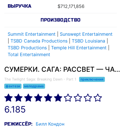
ВЫРУЧКА
$712,171,856
ПРОИЗВОДСТВО
Summit Entertainment
|
Sunswept Entertainment
|
TSBD Canada Productions
|
TSBD Louisiana
|
TSBD Productions
|
Temple Hill Entertainment
|
Total Entertainment
СУМЕРКИ. САГА: РАССВЕТ — ЧАСТЬ 1 (2011)
The Twilight Saga: Breaking Dawn - Part 1
приключения
фэнтези
мелодрама
6.185
Билл Кондон
РЕЖИССЁР: