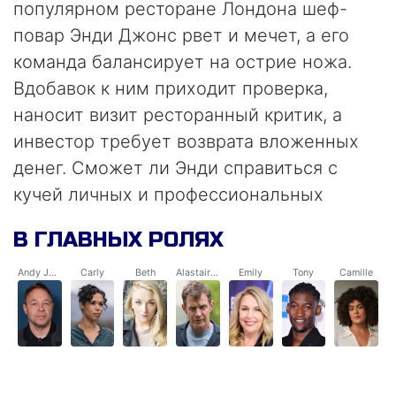
популярном ресторане Лондона шеф-
повар Энди Джонс рвет и мечет, а его
команда балансирует на острие ножа.
Вдобавок к ним приходит проверка,
наносит визит ресторанный критик, а
инвестор требует возврата вложенных
денег. Сможет ли Энди справиться с
кучей личных и профессиональных
проблем, когда на кон поставлено все,
В ГЛАВНЫХ РОЛЯХ
ради чего он работал?
Andy Jones
Carly
Beth
Alastair Skye
Emily
Tony
Camille