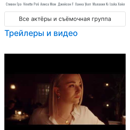
Стивен Грэм
Vinette Робинзон
Алиса Может Фидем
Ханна Уолтерс
Джейсон Flemyng
Малахия Кирби
Izuka Хойл
Все актёры и съёмочная группа
Трейлеры и видео