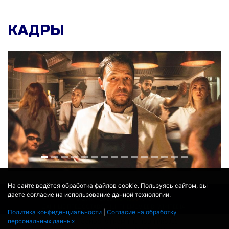
КАДРЫ
На сайте ведётся обработка файлов cookie. Пользуясь сайтом, вы
даете согласие на использование данной технологии.
© 2017 - 2026
MOVIE
BOT
.RU
ДАННЫЕ ПРЕДОСТАВЛЕНЫ:
THEMOVIEDB
,
WIKIPEDIA
Политика конфиденциальности
|
Согласие на обработку
ПЕРЕВЕДЕНО СЕРВИСОМ
ЯНДЕКС.ПЕРЕВОД
персональных данных
THEATER BY ICONDOTS FROM THE NOUN PROJECT