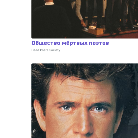
Общество мёртвых поэтов
Dead Poets Society