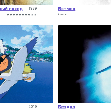
вый поход
1989
Бэтмен
Batman
2019
Бездна