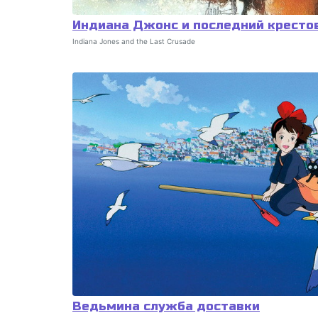
Индиана Джонс и последний кресто
Indiana Jones and the Last Crusade
Ведьмина служба доставки