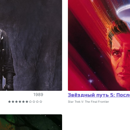
1989
Звёздный путь 5: Пос
Star Trek V: The Final Frontier