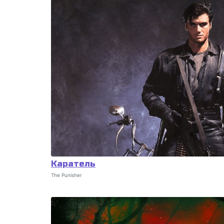
Каратель
The Punisher