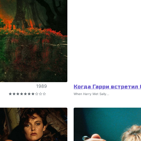
1989
Когда Гарри встретил
When Harry Met Sally...