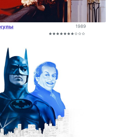
кулы
1989