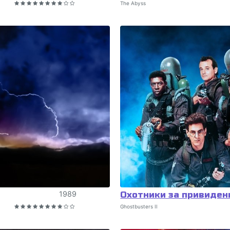
The Abyss
1989
Охотники за привиден
Ghostbusters II