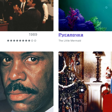
1989
Русалочка
The Little Mermaid