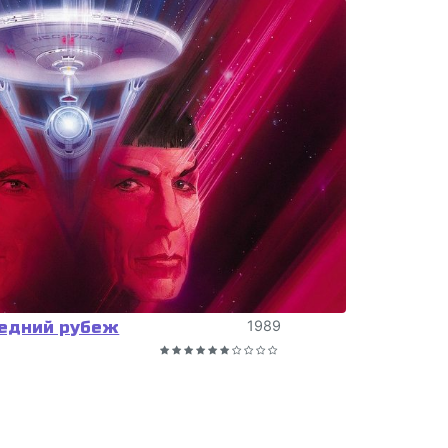
ледний рубеж
1989