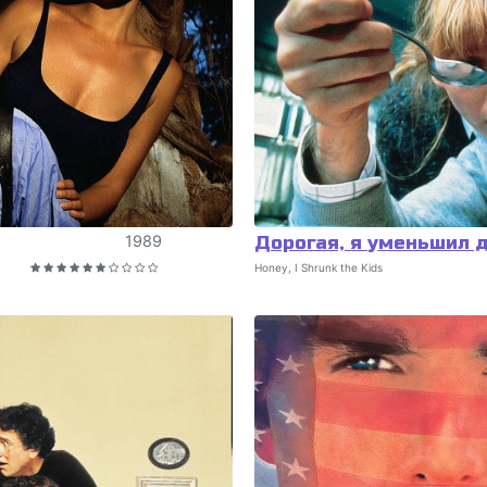
1989
Дорогая, я уменьшил 
Honey, I Shrunk the Kids