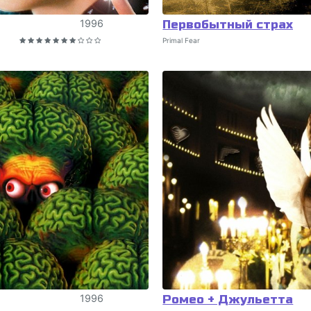
1996
Первобытный страх
Primal Fear
1996
Ромео + Джульетта