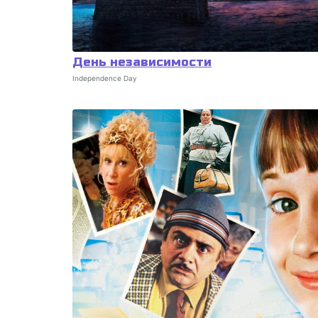
День независимости
Independence Day