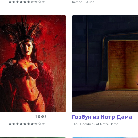
Romeo + Juliet
1996
Горбун из Нотр Дама
The Hunchback of Notre Dame