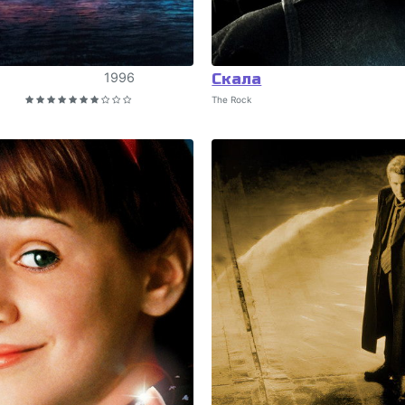
1996
Скала
The Rock