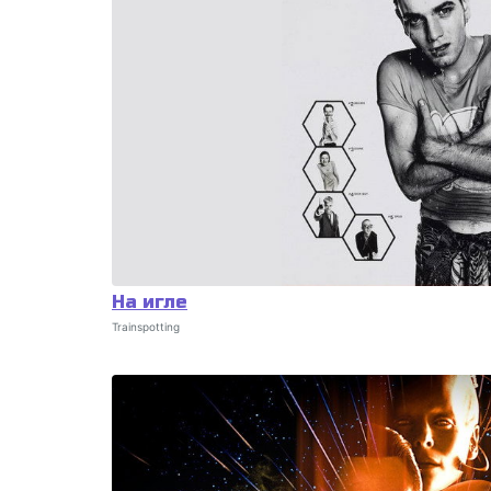
На игле
Trainspotting