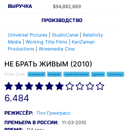
ВЫРУЧКА
$94,882,889
ПРОИЗВОДСТВО
Universal Pictures
|
StudioCanal
|
Relativity
Media
|
Working Title Films
|
KanZaman
Productions
|
Atresmedia Cine
НЕ БРАТЬ ЖИВЫМ (2010)
Green Zone
военный
боевик
приключения
драма
триллер
6.484
Пол Гринграсс
РЕЖИССЁР:
11-03-2010
ПРЕМЬЕРА В РОССИИ:
114 мин.
ВРЕМЯ: