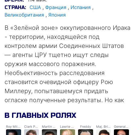
США
,
Франция
,
Испания
,
СТРАНА:
Великобритания
,
Япония
В «Зелёной зоне» оккупированного Ирака
- территории, находящейся под
контролем армии Соединенных Штатов
— агенты ЦРУ тщетно ищут следы
оружия массового поражения.
Необъективность расследования
становится очевидной офицеру Рою
Миллеру, попытавшемуся придать
огласке полученные результаты. Но как
далеко могут зайти генералы, решившие
В ГЛАВНЫХ РОЛЯХ
во что бы то ни стало навести порядок в
нестабильном регионе?
Roy Miller
Clark Poundstone
Martin Brown
Lawrie Dayne
Freddy
Maj. Briggs
General Al Rawi