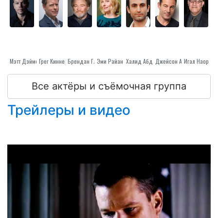
Мэтт Дэймон
Грег Киннер
Брендан Глисон
Эми Райан
Халид Абдалла
Джейсон Айзекс
Игал Наор
Все актёры и съёмочная группа
Трейлеры и видео