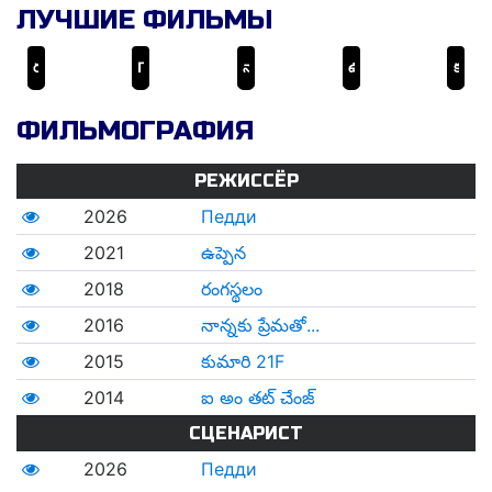
ЛУЧШИЕ ФИЛЬМЫ
రంగస్థలం
Педди
నాన్నకు ప్రేమతో...
ఉప్పెన
కుమారి 21F
ФИЛЬМОГРАФИЯ
РЕЖИССЁР
2026
Педди
2021
ఉప్పెన
2018
రంగస్థలం
2016
నాన్నకు ప్రేమతో...
2015
కుమారి 21F
2014
ఐ అం తట్ చేంజ్
СЦЕНАРИСТ
2026
Педди