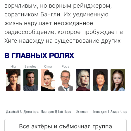
ворчливым, но верным рейнджером,
соратником Бэнгли. Их уединенную
жизнь нарушает неожиданное
радиосообщение, которое пробуждает в
Хиге надежду на существование других
выживших. В поисках источника сигнала
В ГЛАВНЫХ РОЛЯХ
Хиг отправляется в опасное путешествие
на своем старом самолете «Сессна». Его
Hig
Bangley
Cima
Pops
путь пролегает через опустошенные
города, дикие леса и враждебные
территории.
Джош Бролин
Джейкоб Апартаментов
Маргарет Qualley
Гай Пирс
Эллисон
Бенедикт Вонг
Алара-Стар К
Все актёры и съёмочная группа