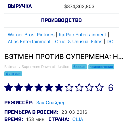
ВЫРУЧКА
$874,362,803
ПРОИЗВОДСТВО
Warner Bros. Pictures
|
RatPac Entertainment
|
Atlas Entertainment
|
Cruel & Unusual Films
|
DC
БЭТМЕН ПРОТИВ СУПЕРМЕНА: НА ЗАРЕ СПРАВЕДЛИВОСТИ (2016)
Batman v Superman: Dawn of Justice
боевик
приключения
фэнтези
6
Зак Снайдер
РЕЖИССЁР:
23-03-2016
ПРЕМЬЕРА В РОССИИ:
153 мин.
США
ВРЕМЯ:
СТРАНА: