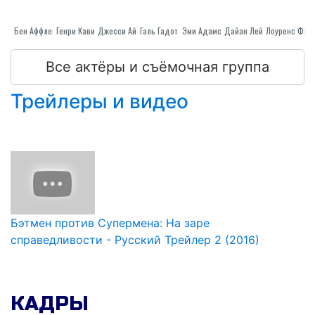
Бен Аффлек
Генри Кавилл
Галь Гадот
Джесси Айзенберг
Эми Адамс
Дайан Лейн
Все актёры и съёмочная группа
Трейлеры и видео
Бэтмен против Супермена: На заре
справедливости - Русский Трейлер 2 (2016)
КАДРЫ