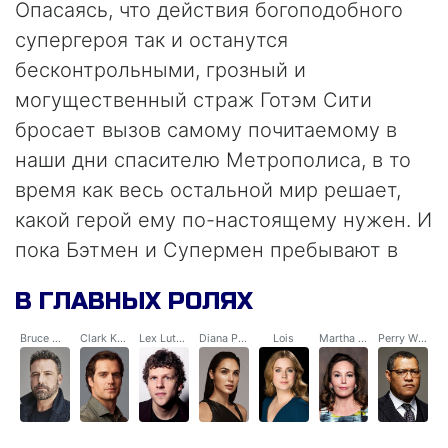
Опасаясь, что действия богоподобного
супергероя так и останутся
бесконтрольными, грозный и
могущественный страж Готэм Сити
бросает вызов самому почитаемому в
наши дни спасителю Метрополиса, в то
время как весь остальной мир решает,
какой герой ему по-настоящему нужен. И
пока Бэтмен и Супермен пребывают в
состоянии войны друг с другом,
В ГЛАВНЫХ РОЛЯХ
возникает новая угроза, которая ставит
человечество под самую большую
Bruce Wayne / Batman
Clark Kent / Superman
Lex Luthor
Diana Prince / Wonder Woman
Lois
Martha Kent
Perry White
опасность, с которой оно когда-либо
сталкивалось.